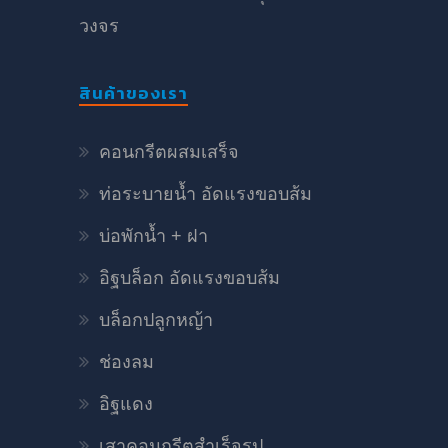
วงจร
สินค้าของเรา
คอนกรีตผสมเสร็จ
ท่อระบายน้ำ อัดแรงขอบส้ม
บ่อพักน้ำ + ฝา
อิฐบล็อก อัดแรงขอบส้ม
บล็อกปลูกหญ้า
ช่องลม
อิฐแดง
เสาคอนกรีตสำเร็จรูป