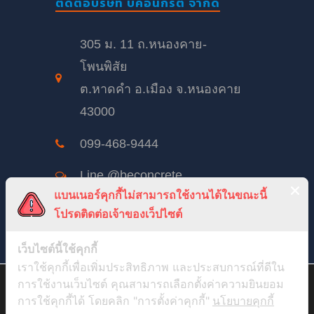
ติดต่อบริษัท บีคอนกรีต จำกัด
305 ม. 11 ถ.หนองคาย-
โพนพิสัย
ต.หาดคำ อ.เมือง จ.หนองคาย
43000
099-468-9444
Line @beconcrete
แบนเนอร์คุกกี้ไม่สามารถใช้งานได้ในขณะนี้
beconcrete@hotmail.com
โปรดติดต่อเจ้าของเว็ปไซต์
BeConcreteTH
เว็บไซต์นี้ใช้คุกกี้
เราใช้คุกกี้เพื่อเพิ่มประสิทธิภาพ และประสบการณ์ที่ดีใน
จันทร์ – เสาร์: 8:00 – 17:00
สวัสดีค่ะ เราจะขออนุญาตเก็บ Cookie จากคุณหน่อยได้มั้ย ? เพื่อที่เรา
การใช้งานเว็บไซต์ คุณสามารถเลือกตั้งค่าความยินยอม
อาทิตย์ 8:00 – 12:00
จะได้นำข้อมูลไปวิเคราะห์เพื่อปรับปรุงบทความ และเว็บไซต์ให้ตรง
การใช้คุกกี้ได้ โดยคลิก "การตั้งค่าคุกกี้"
นโยบายคุกกี้
กับใจคุณมากขึ้น และอยากจะขอเผื่อสำหรับการทำการตลาดที่ตรงกับ