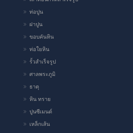
ท่อปูน
ฝาปูน
ขอบคันหิน
ท่อใยหิน
รั้วสำเร็จรูป
ศาลพระภูมิ
ธาตุ
หิน ทราย
ปูนซีเมนต์
เหล็กเส้น