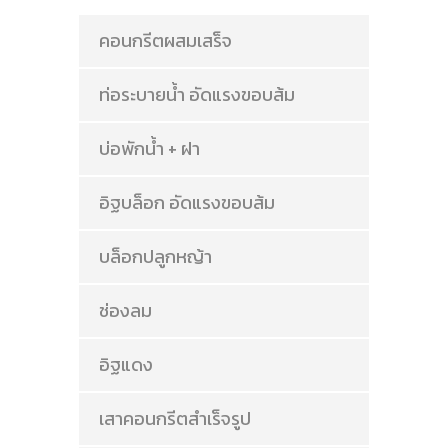
คอนกรีตผสมเสร็จ
ท่อระบายน้ำ อัดแรงขอบส้ม
บ่อพักน้ำ + ฝา
อิฐบล็อก อัดแรงขอบส้ม
บล็อกปลูกหญ้า
ช่องลม
อิฐแดง
เสาคอนกรีตสำเร็จรูป