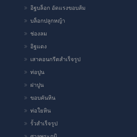
อิฐบล็อก อัดแรงขอบส้ม
บล็อกปลูกหญ้า
ช่องลม
อิฐแดง
เสาคอนกรีตสำเร็จรูป
ท่อปูน
ฝาปูน
ขอบคันหิน
ท่อใยหิน
รั้วสำเร็จรูป
ศาลพระภูมิ