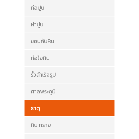
ท่อปูน
ฝาปูน
ขอบคันหิน
ท่อใยหิน
รั้วสำเร็จรูป
ศาลพระภูมิ
ธาตุ
หิน ทราย