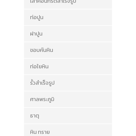
เสาคอนกรีตสำเร็จรูป
ท่อปูน
ฝาปูน
ขอบคันหิน
ท่อใยหิน
รั้วสำเร็จรูป
ศาลพระภูมิ
ธาตุ
หิน ทราย