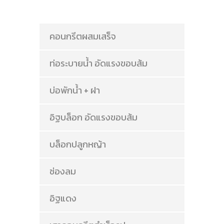
คอนกรีตผสมเสร็จ
ท่อระบายน้ำ อัดแรงขอบส้ม
บ่อพักน้ำ + ฝา
อิฐบล็อก อัดแรงขอบส้ม
บล็อกปลูกหญ้า
ช่องลม
อิฐแดง