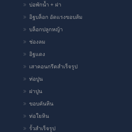
บ่อพักน้ำ + ฝา
อิฐบล็อก อัดแรงขอบส้ม
บล็อกปลูกหญ้า
ช่องลม
อิฐแดง
เสาคอนกรีตสำเร็จรูป
ท่อปูน
ฝาปูน
ขอบคันหิน
ท่อใยหิน
รั้วสำเร็จรูป