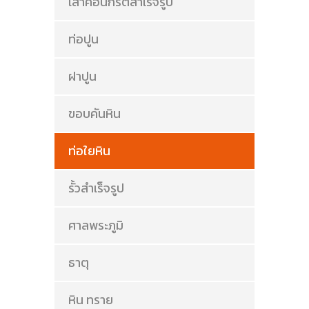
เสาคอนกรีตสำเร็จรูป
ท่อปูน
ฝาปูน
ขอบคันหิน
ท่อใยหิน
รั้วสำเร็จรูป
ศาลพระภูมิ
ธาตุ
หิน ทราย