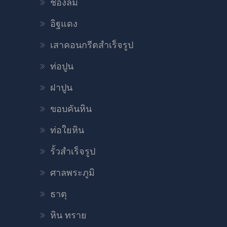
ช่องลม
อิฐแดง
เสาคอนกรีตสำเร็จรูป
ท่อปูน
ฝาปูน
ขอบคันหิน
ท่อใยหิน
รั้วสำเร็จรูป
ศาลพระภูมิ
ธาตุ
หิน ทราย