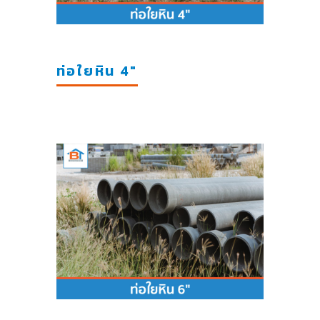
ท่อใยหิน 4"