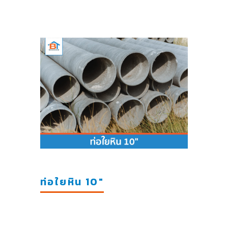
ท่อใยหิน 10"