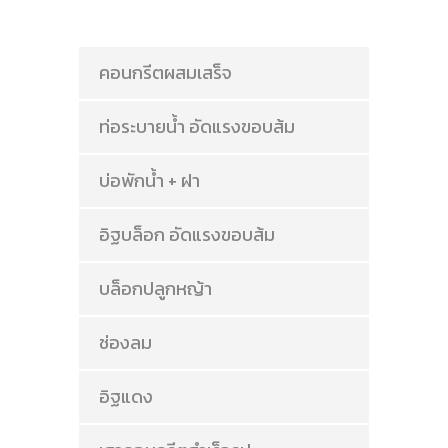
คอนกรีตผสมเสร็จ
ท่อระบายน้ำ อัดแรงขอบส้ม
บ่อพักน้ำ + ฝา
อิฐบล็อก อัดแรงขอบส้ม
บล็อกปลูกหญ้า
ช่องลม
อิฐแดง