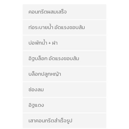
คอนกรีตผสมเสร็จ
ท่อระบายน้ำ อัดแรงขอบส้ม
บ่อพักน้ำ + ฝา
อิฐบล็อก อัดแรงขอบส้ม
บล็อกปลูกหญ้า
ช่องลม
อิฐแดง
เสาคอนกรีตสำเร็จรูป