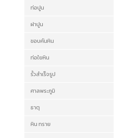
ท่อปูน
ฝาปูน
ขอบคันหิน
ท่อใยหิน
รั้วสำเร็จรูป
ศาลพระภูมิ
ธาตุ
หิน ทราย