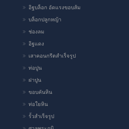
อิฐบล็อก อัดแรงขอบส้ม
บล็อกปลูกหญ้า
ช่องลม
อิฐแดง
เสาคอนกรีตสำเร็จรูป
ท่อปูน
ฝาปูน
ขอบคันหิน
ท่อใยหิน
รั้วสำเร็จรูป
ศาลพระภูมิ