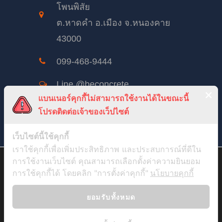
โพนพิสัย
ต.หาดคำ อ.เมือง จ.หนองคาย
43000
099-468-9444
Line @beconcrete
แบนเนอร์คุกกี้ไม่สามารถใช้งานได้ในขณะนี้
beconcrete@hotmail.com
โปรดติดต่อเจ้าของเว็ปไซต์
BeConcreteTH
เว็บไซต์นี้ใช้คุกกี้
เราใช้คุกกี้เพื่อเพิ่มประสิทธิภาพ และประสบการณ์ที่ดีใน
จันทร์ – เสาร์: 8:00 – 17:00
สวัสดีค่ะ เราจะขออนุญาตเก็บ Cookie จากคุณหน่อยได้มั้ย ? เพื่อที่เรา
การใช้งานเว็บไซต์ คุณสามารถเลือกตั้งค่าความยินยอม
อาทิตย์ 8:00 – 12:00
จะได้นำข้อมูลไปวิเคราะห์เพื่อปรับปรุงบทความ และเว็บไซต์ให้ตรง
การใช้คุกกี้ได้ โดยคลิก "การตั้งค่าคุกกี้"
นโยบายคุกกี้
กับใจคุณมากขึ้น และอยากจะขอเผื่อสำหรับการทำการตลาดที่ตรงกับ
ใจคุณมากขึ้นในวันหน้า (ถ้ามีโอกาส) เราอยากรู้ว่าคุณชอบอ่านอะไร
คุณชอบเข้าผ่านอุปกรณ์อะไรบ้าง แต่ทั้งหมดนี้คุณสามารถจะปฏิเสธ
ยอมรับทั้งหมด
ไม่ให้เลยก็ได้ ยังไงเราก็ยังให้คุณอ่านได้เหมือนเดิมอยู่ดี แต่ถ้าคุณจะ
ยอมให้เราก็จะขอบคุณไว้ ณ ที่นี้ ซึ่งคุณสามารถเข้ามาเปลี่ยนใจทีหลัง
ได้ทุกนาทีแค่กดที่ "
การตั้งค่าคุกกี้
" ค่ะ
นโยบายคุกกี้
.