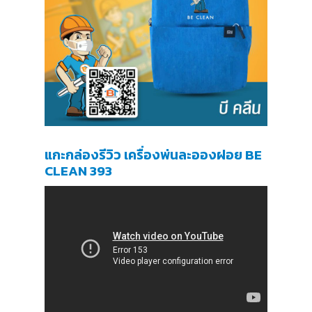
แกะกล่องรีวิว เครื่องพ่นละอองฝอย BE
CLEAN 393