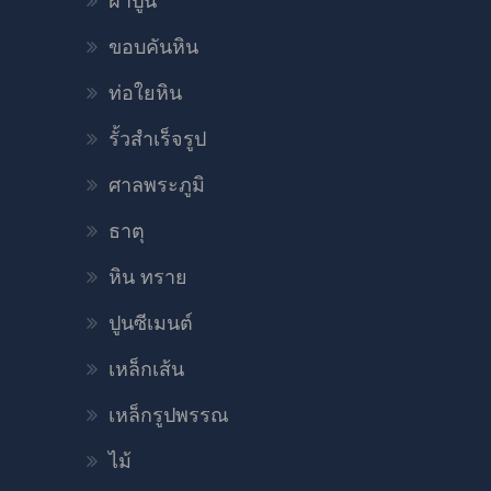
ฝาปูน
ขอบคันหิน
ท่อใยหิน
รั้วสำเร็จรูป
ศาลพระภูมิ
ธาตุ
หิน ทราย
ปูนซีเมนต์
เหล็กเส้น
เหล็กรูปพรรณ
ไม้