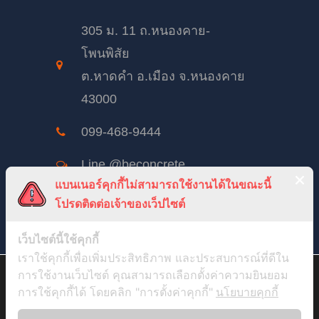
305 ม. 11 ถ.หนองคาย-
โพนพิสัย
ต.หาดคำ อ.เมือง จ.หนองคาย
43000
099-468-9444
Line @beconcrete
แบนเนอร์คุกกี้ไม่สามารถใช้งานได้ในขณะนี้
beconcrete@hotmail.com
โปรดติดต่อเจ้าของเว็ปไซต์
BeConcreteTH
เว็บไซต์นี้ใช้คุกกี้
เราใช้คุกกี้เพื่อเพิ่มประสิทธิภาพ และประสบการณ์ที่ดีใน
จันทร์ – เสาร์: 8:00 – 17:00
สวัสดีค่ะ เราจะขออนุญาตเก็บ Cookie จากคุณหน่อยได้มั้ย ? เพื่อที่เรา
การใช้งานเว็บไซต์ คุณสามารถเลือกตั้งค่าความยินยอม
อาทิตย์ 8:00 – 12:00
จะได้นำข้อมูลไปวิเคราะห์เพื่อปรับปรุงบทความ และเว็บไซต์ให้ตรง
การใช้คุกกี้ได้ โดยคลิก "การตั้งค่าคุกกี้"
นโยบายคุกกี้
กับใจคุณมากขึ้น และอยากจะขอเผื่อสำหรับการทำการตลาดที่ตรงกับ
ใจคุณมากขึ้นในวันหน้า (ถ้ามีโอกาส) เราอยากรู้ว่าคุณชอบอ่านอะไร