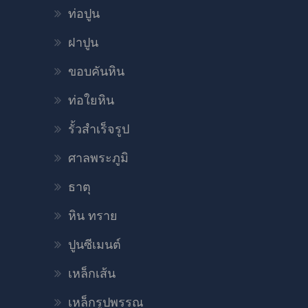
ท่อปูน
ฝาปูน
ขอบคันหิน
ท่อใยหิน
รั้วสำเร็จรูป
ศาลพระภูมิ
ธาตุ
หิน ทราย
ปูนซีเมนต์
เหล็กเส้น
เหล็กรูปพรรณ