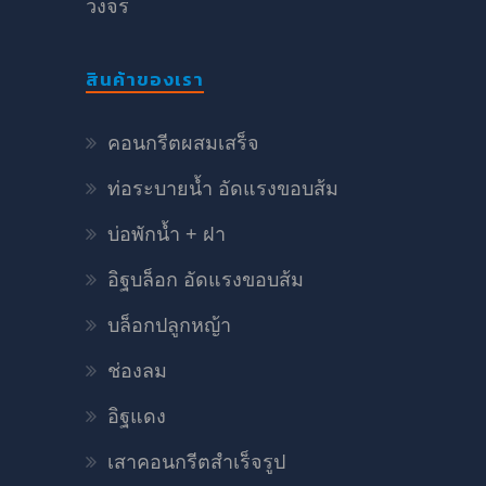
วงจร
สินค้าของเรา
คอนกรีตผสมเสร็จ
ท่อระบายน้ำ อัดแรงขอบส้ม
บ่อพักน้ำ + ฝา
อิฐบล็อก อัดแรงขอบส้ม
บล็อกปลูกหญ้า
ช่องลม
อิฐแดง
เสาคอนกรีตสำเร็จรูป