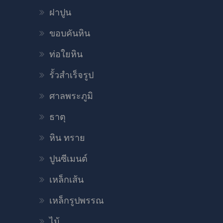
ฝาปูน
ขอบคันหิน
ท่อใยหิน
รั้วสำเร็จรูป
ศาลพระภูมิ
ธาตุ
หิน ทราย
ปูนซีเมนต์
เหล็กเส้น
เหล็กรูปพรรณ
ไม้