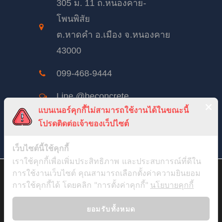
305 ม. 11 ถ.หนองคาย-
โพนพิสัย
ต.หาดคำ อ.เมือง จ.หนองคาย
43000
099-468-9444
Line @beconcrete
แบนเนอร์คุกกี้ไม่สามารถใช้งานได้ในขณะนี้
beconcrete@hotmail.com
โปรดติดต่อเจ้าของเว็ปไซต์
BeConcreteTH
เว็บไซต์นี้ใช้คุกกี้
เราใช้คุกกี้เพื่อเพิ่มประสิทธิภาพ และประสบการณ์ที่ดีใน
จันทร์ – เสาร์: 8:00 – 17:00
สวัสดีค่ะ เราจะขออนุญาตเก็บ Cookie จากคุณหน่อยได้มั้ย ? เพื่อที่เรา
การใช้งานเว็บไซต์ คุณสามารถเลือกตั้งค่าความยินยอม
อาทิตย์ 8:00 – 12:00
จะได้นำข้อมูลไปวิเคราะห์เพื่อปรับปรุงบทความ และเว็บไซต์ให้ตรง
การใช้คุกกี้ได้ โดยคลิก "การตั้งค่าคุกกี้"
นโยบายคุกกี้
กับใจคุณมากขึ้น และอยากจะขอเผื่อสำหรับการทำการตลาดที่ตรงกับ
ใจคุณมากขึ้นในวันหน้า (ถ้ามีโอกาส) เราอยากรู้ว่าคุณชอบอ่านอะไร
คุณชอบเข้าผ่านอุปกรณ์อะไรบ้าง แต่ทั้งหมดนี้คุณสามารถจะปฏิเสธ
ยอมรับทั้งหมด
ไม่ให้เลยก็ได้ ยังไงเราก็ยังให้คุณอ่านได้เหมือนเดิมอยู่ดี แต่ถ้าคุณจะ