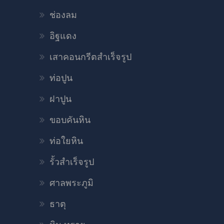
ช่องลม
อิฐแดง
เสาคอนกรีตสำเร็จรูป
ท่อปูน
ฝาปูน
ขอบคันหิน
ท่อใยหิน
รั้วสำเร็จรูป
ศาลพระภูมิ
ธาตุ