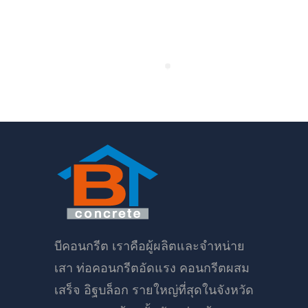
บีคอนกรีต เราคือผู้ผลิตและจำหน่าย
เสา ท่อคอนกรีตอัดแรง คอนกรีตผสม
เสร็จ อิฐบล็อก รายใหญ่ที่สุดในจังหวัด