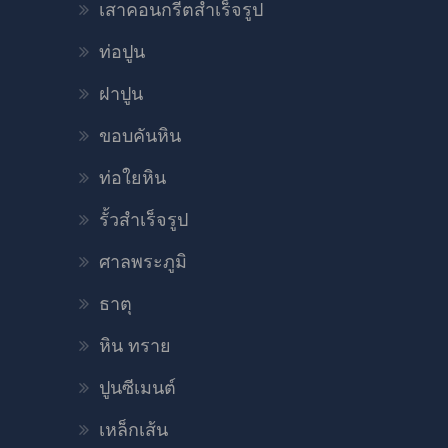
เสาคอนกรีตสำเร็จรูป
ท่อปูน
ฝาปูน
ขอบคันหิน
ท่อใยหิน
รั้วสำเร็จรูป
ศาลพระภูมิ
ธาตุ
หิน ทราย
ปูนซีเมนต์
เหล็กเส้น