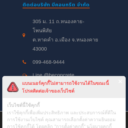
ติดต่อบริษัท บีคอนกรีต จำกัด
305 ม. 11 ถ.หนองคาย-
โพนพิสัย
ต.หาดคำ อ.เมือง จ.หนองคาย
43000
099-468-9444
Line @beconcrete
แบนเนอร์คุกกี้ไม่สามารถใช้งานได้ในขณะนี้
beconcrete@hotmail.com
โปรดติดต่อเจ้าของเว็ปไซต์
BeConcreteTH
เว็บไซต์นี้ใช้คุกกี้
เราใช้คุกกี้เพื่อเพิ่มประสิทธิภาพ และประสบการณ์ที่ดีใน
จันทร์ – เสาร์: 8:00 – 17:00
สวัสดีค่ะ เราจะขออนุญาตเก็บ Cookie จากคุณหน่อยได้มั้ย ? เพื่อที่เรา
การใช้งานเว็บไซต์ คุณสามารถเลือกตั้งค่าความยินยอม
อาทิตย์ 8:00 – 12:00
จะได้นำข้อมูลไปวิเคราะห์เพื่อปรับปรุงบทความ และเว็บไซต์ให้ตรง
การใช้คุกกี้ได้ โดยคลิก "การตั้งค่าคุกกี้"
นโยบายคุกกี้