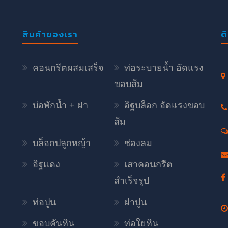
สินค้าของเรา
ต
คอนกรีตผสมเสร็จ
ท่อระบายน้ำ อัดแรง
ขอบส้ม
บ่อพักน้ำ + ฝา
อิฐบล็อก อัดแรงขอบ
ส้ม
บล็อกปลูกหญ้า
ช่องลม
อิฐแดง
เสาคอนกรีต
สำเร็จรูป
ท่อปูน
ฝาปูน
ขอบคันหิน
ท่อใยหิน