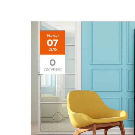
March
07
2015
0
comment