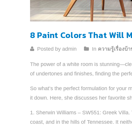
8 Paint Colors That Will
Posted by admin
In
ความรู้เรื่องบ้า
The power of a white room is stunning—clea
of undertones and finishes, finding the perf
So what’s the perfect formulation for you
it down. Here, she discusses her favorite s
1. Sherwin Williams – SW551: Greek Villa. Thi
coast, and in the hills of Tennessee. It neith