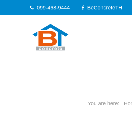
099-468-9444
BeConcreteTH
Ho